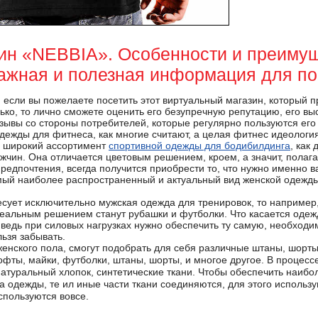
ин «NEBBIA». Особенности и преимущ
ажная и полезная информация для по
, если вы пожелаете посетить этот виртуальный магазин, который 
ько, то лично сможете оценить его безупречную репутацию, его выс
зывы со стороны потребителей, которые регулярно пользуются его у
дежды для фитнеса, как многие считают, а целая фитнес идеология
, широкий ассортимент
спортивной одежды для бодибилдинга
, как
ужчин. Она отличается цветовым решением, кроем, а значит, полаг
редпочтения, всегда получится приобрести то, что нужно именно ва
самый наиболее распространенный и актуальный вид женской одежд
есует исключительно мужская одежда для тренировок, то например,
еальным решением станут рубашки и футболки. Что касается одеж
, ведь при силовых нагрузках нужно обеспечить ту самую, необхо
ьзя забывать.
енского пола, смогут подобрать для себя различные штаны, шорты
офты, майки, футболки, штаны, шорты, и многое другое. В процесс
натуральный хлопок, синтетические ткани. Чтобы обеспечить наиб
а одежды, те ил иные части ткани соединяются, для этого использ
спользуются вовсе.