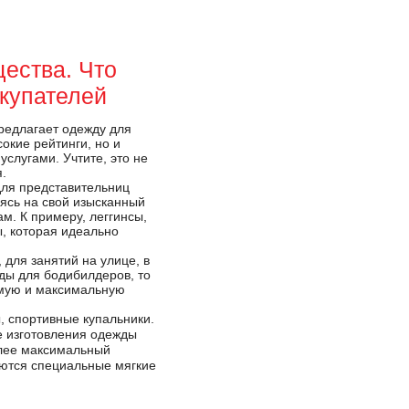
ества. Что
купателей
предлагает одежду для
окие рейтинги, но и
слугами. Учтите, это не
.
 для представительниц
аясь на свой изысканный
м. К примеру, леггинсы,
ы, которая идеально
 для занятий на улице, в
ды для бодибилдеров, то
димую и максимальную
, спортивные купальники.
е изготовления одежды
олее максимальный
уются специальные мягкие