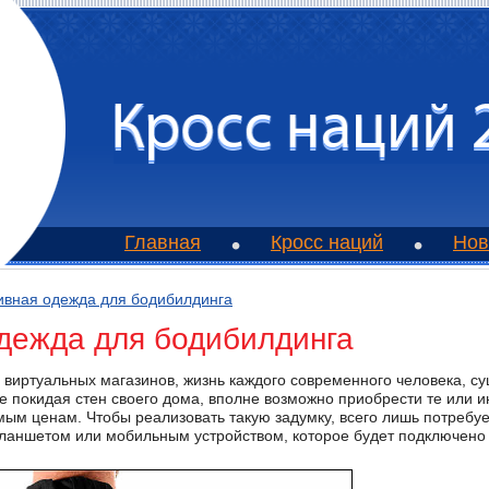
Главная
Кросс наций
Нов
ивная одежда для бодибилдинга
дежда для бодибилдинга
м виртуальных магазинов, жизнь каждого современного человека, 
не покидая стен своего дома, вполне возможно приобрести те или 
м ценам. Чтобы реализовать такую задумку, всего лишь потребуе
ланшетом или мобильным устройством, которое будет подключено 